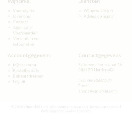
Wijncirkel
Diensten
Voorpagina
Wijnproeverijen
Over ons
Advies op maat?
Contact
Algemene
Voorwaarden
Verzenden en
retourneren
Accountgegevens
Contactgegevens
Schoenmakersstraat 15
Mijn account
3841BB Harderwijk
Bestelhistorie
Beheeradressen
Tel.: 06-52661227
Log uit
E-mail:
shop@wijncirkel.com
© 2026 Wijncirkel.com |
algemene voorwaarden
|
privacy en cookies
|
Webshop door Guido Teunissen