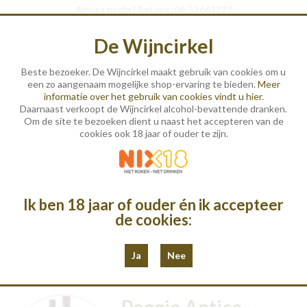
Advies nodig? Bel ons: 06-52661227
Winkelmandje (0)
Log in
of
Registreer
|
De Wijncirkel
Beste bezoeker. De Wijncirkel maakt gebruik van cookies om u
een zo aangenaam mogelijke shop-ervaring te bieden.
Meer
informatie over het gebruik van cookies vindt u hier
.
Daarnaast verkoopt de Wijncirkel alcohol-bevattende dranken.
Om de site te bezoeken dient u naast het accepteren van de
cookies ook 18 jaar of ouder te zijn.
Wijnen
Geschenken
Ik ben 18 jaar of ouder én ik accepteer
de cookies:
Destillaten
Proeverijen
Ja
Nee