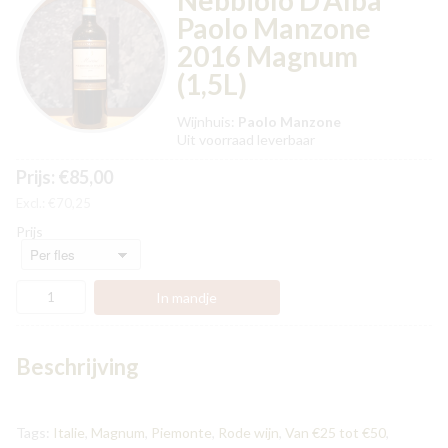
Nebbiolo D'Alba
Paolo Manzone
2016 Magnum
(1,5L)
Wijnhuis:
Paolo Manzone
Uit voorraad leverbaar
Prijs: €85,00
Excl.: €70,25
Prijs
Beschrijving
Tags:
Italie
,
Magnum
,
Piemonte
,
Rode wijn
,
Van €25 tot €50
,