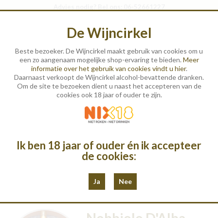
Advies nodig? Bel ons: 06-52661227
Winkelmandje (0)
Log in
of
Registreer
|
De Wijncirkel
Beste bezoeker. De Wijncirkel maakt gebruik van cookies om u
een zo aangenaam mogelijke shop-ervaring te bieden.
Meer
informatie over het gebruik van cookies vindt u hier
.
Daarnaast verkoopt de Wijncirkel alcohol-bevattende dranken.
Om de site te bezoeken dient u naast het accepteren van de
cookies ook 18 jaar of ouder te zijn.
Wijnen
Geschenken
Ik ben 18 jaar of ouder én ik accepteer
de cookies:
Destillaten
Proeverijen
Ja
Nee