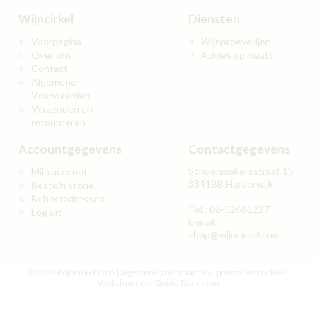
Wijncirkel
Diensten
Voorpagina
Wijnproeverijen
Over ons
Advies op maat?
Contact
Algemene
Voorwaarden
Verzenden en
retourneren
Accountgegevens
Contactgegevens
Schoenmakersstraat 15
Mijn account
3841BB Harderwijk
Bestelhistorie
Beheeradressen
Tel.: 06-52661227
Log uit
E-mail:
shop@wijncirkel.com
© 2026 Wijncirkel.com |
algemene voorwaarden
|
privacy en cookies
|
Webshop door Guido Teunissen